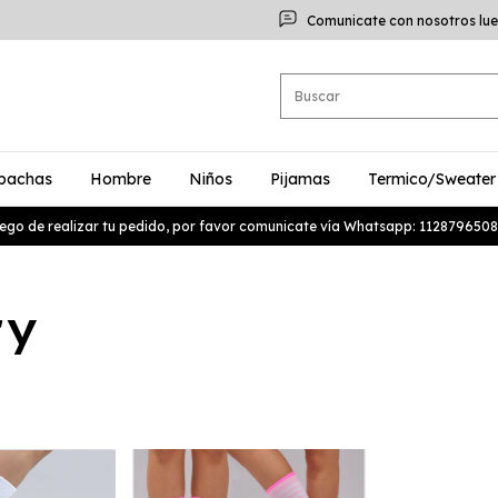
Comunicate con nosotros lue
bachas
Hombre
Niños
Pijamas
Termico/Sweater
ego de realizar tu pedido, por favor comunicate vía Whatsapp: 1128796508
ry