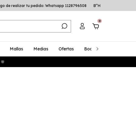
go de realizar tu pedido: Whatsapp 1128796508
B’’H
0
Mallas
Medias
Ofertas
Bodys
Talles Especia
 🌸