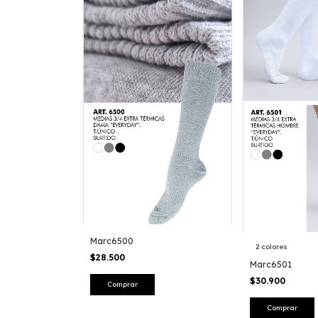
Marc6500
2 colores
$28.500
Marc6501
$30.900
Comprar
Comprar