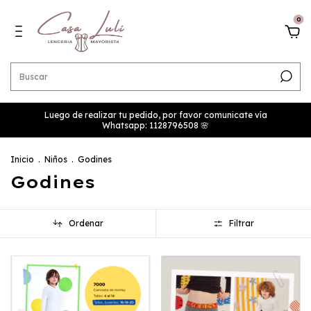
0
Luego de realizar tu pedido, por favor comunicate vía
Whatsapp: 1128796508 🌸
Inicio
.
Niños
.
Godines
Godines
Ordenar
Filtrar