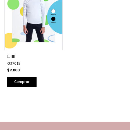
G37015
$9.000
Comprar