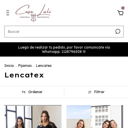
0
Luego de realizar tu pedido, por favor comunicate vía
Whatsapp: 1128796508 🌸
Inicio
.
Pijamas
.
Lencatex
Lencatex
Ordenar
Filtrar