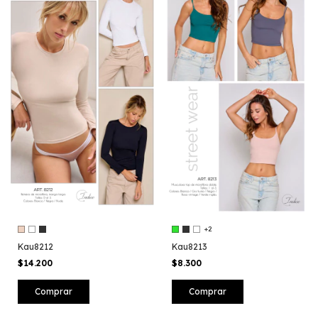
+2
Kau8212
Kau8213
$14.200
$8.300
Comprar
Comprar