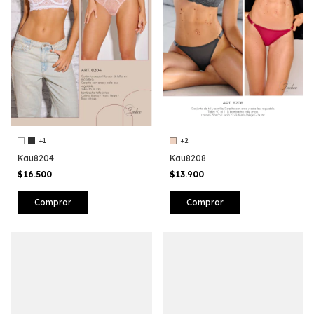
+1
+2
Kau8204
Kau8208
$16.500
$13.900
Comprar
Comprar