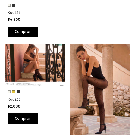
Kau233
$6.500
Comprar
Kau235
$2.000
Comprar