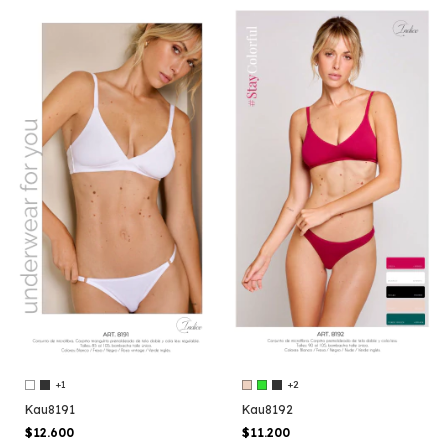
+1
+2
Kau8191
Kau8192
$12.600
$11.200