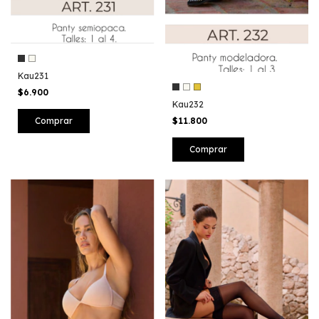
Kau231
$6.900
Kau232
$11.800
Comprar
Comprar