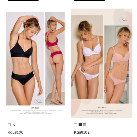
+1
Kau8100
Kau8102