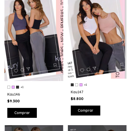
+1
+1
Kau147
Kau146
$8.800
$9.300
Comprar
Comprar