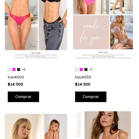
+6
+7
kau4000
kau4030
$14.300
$14.500
Comprar
Comprar