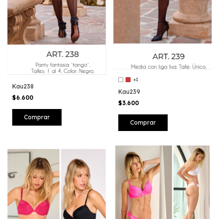
+1
Kau238
Kau239
$6.600
$3.600
Comprar
Comprar