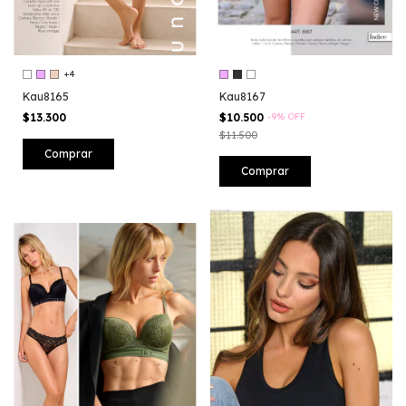
+4
Kau8165
Kau8167
$13.300
$10.500
-
9
%
OFF
$11.500
Comprar
Comprar