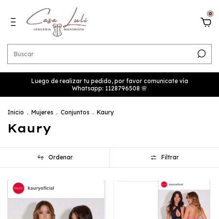
0
Luego de realizar tu pedido, por favor comunicate vía
Whatsapp: 1128796508 🌸
Inicio
.
Mujeres
.
Conjuntos
.
Kaury
Kaury
Ordenar
Filtrar