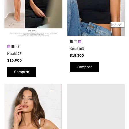
+2
Kau8183
Kau8175
$18.300
$16.900
Comprar
Comprar