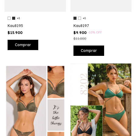
+1
+1
Kau8195
Kau8197
$15.900
$9.900
-
10
%
OFF
$11.000
Comprar
Comprar