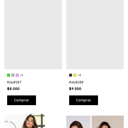
+1
+2
Kau8187
Kau8188
$8.000
$9.500
Comprar
Comprar