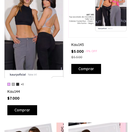
Kau145
$5.000
-
9
%
OFF
$5.500
Comprar
+1
Kau144
$7.000
Comprar