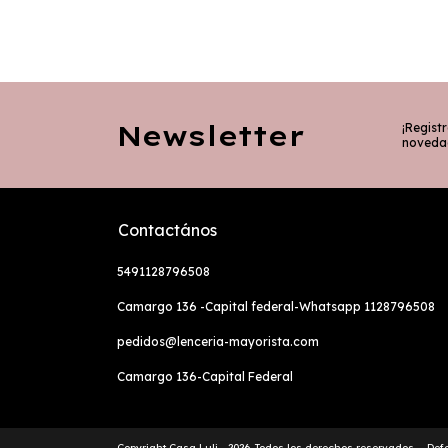
Newsletter
¡Registr
noveda
Contactános
5491128796508
Camargo 136 -Capital federal-Whatsapp 1128796508
pedidos@lenceria-mayorista.com
Camargo 136-Capital Federal
Copyright Casa Luli - 2026. Todos los derechos reservados.
Def