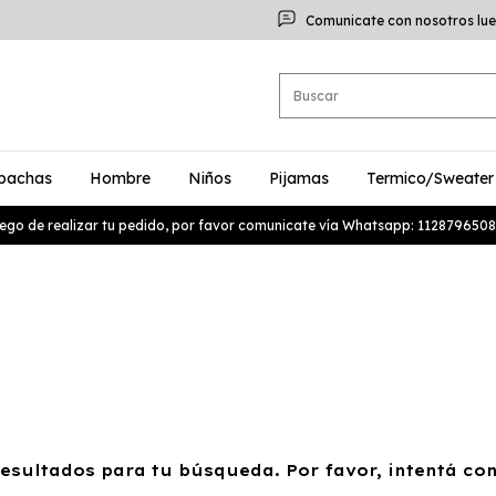
Comunicate con nosotros lue
bachas
Hombre
Niños
Pijamas
Termico/Sweater
ego de realizar tu pedido, por favor comunicate vía Whatsapp: 1128796508
sultados para tu búsqueda. Por favor, intentá con 