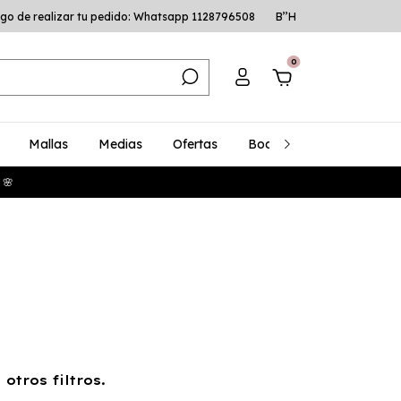
go de realizar tu pedido: Whatsapp 1128796508
B’’H
0
Mallas
Medias
Ofertas
Bodys
Talles Especia
 🌸
otros filtros.