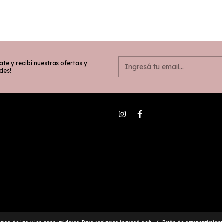
ate y recibí nuestras ofertas y
des!
ensa de las y los consumidores. Para reclamos
ingresá acá.
/
Botón de arrepentimien