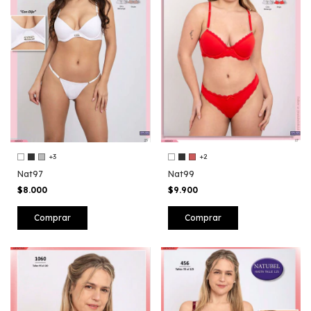
+3
+2
Nat97
Nat99
$8.000
$9.900
Comprar
Comprar