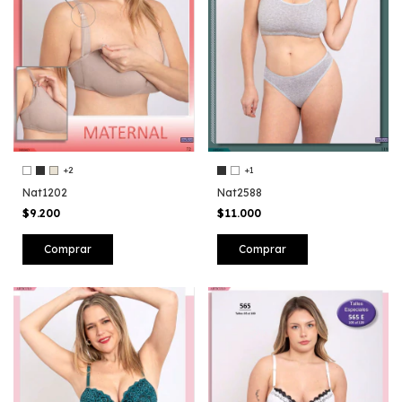
+2
+1
Nat1202
Nat2588
$9.200
$11.000
Comprar
Comprar