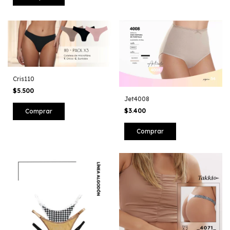
Cris110
$5.500
Jet4008
$3.400
Comprar