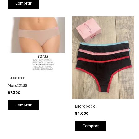
Comprar
2 colores
Marc12138
$7.300
Comprar
Eliorapack
$4.000