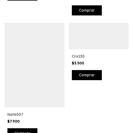
Comprar
Cris130
$5.500
Nat6007
$7.900