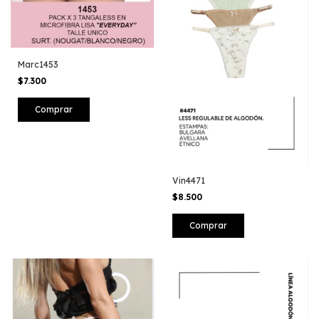
Marc1453
$7.300
Vin4471
$8.500