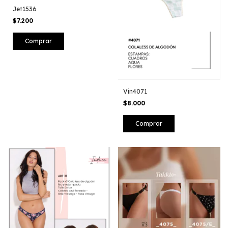
Jet1536
$7.200
Comprar
Vin4071
$8.000