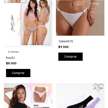
Takki4075
$9.500
2 colores
Comprar
Kau31
$8.000
Comprar