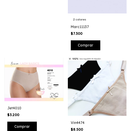
2 colores
Marc11137
$7.300
Comprar
Jet4010
$3.200
Vin4474
$8.500