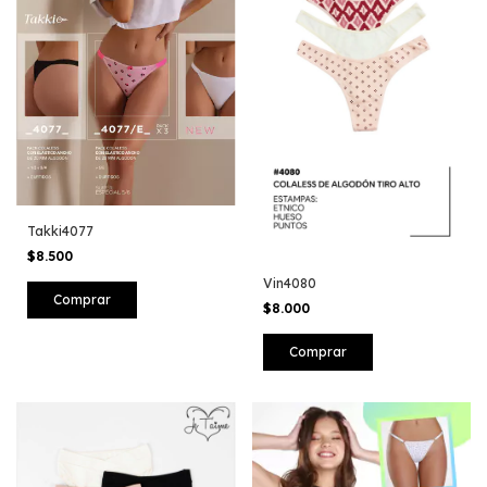
Takki4077
$8.500
Vin4080
Comprar
$8.000