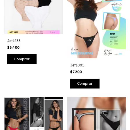
Jet1833
$3.400
Comprar
Jet1001
$7.200