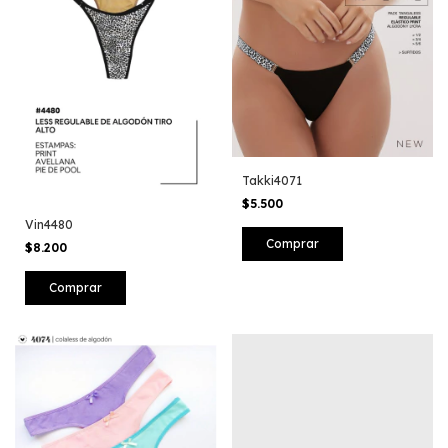
Takki4071
$5.500
Vin4480
Comprar
$8.200