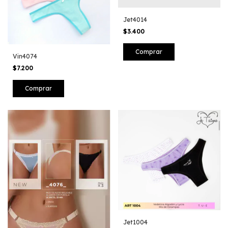
Jet4014
$3.400
Vin4074
$7.200
Comprar
Jet1004