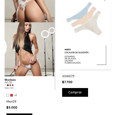
Vin4073
$7.700
+1
Mor09
$5.000