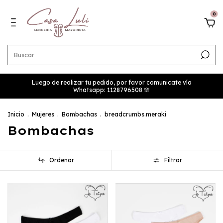
0
Luego de realizar tu pedido, por favor comunicate vía
Whatsapp: 1128796508 🌸
Inicio
.
Mujeres
.
Bombachas
.
breadcrumbs.meraki
Bombachas
Ordenar
Filtrar