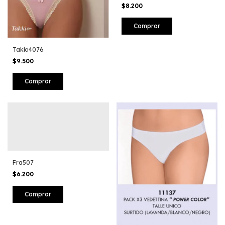
$8.200
Comprar
Takki4076
$9.500
Comprar
Fra507
$6.200
Comprar