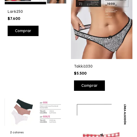
Lar6250
$7.600
Takki1030
$5.500
Comprar
2 colores