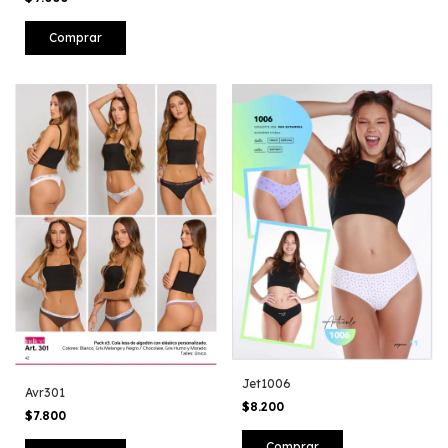
Jet1006
Avr301
$8.200
$7.800
Comprar