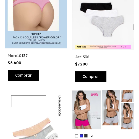
Marc10137
Jet1538
$6.600
$7.200
Comprar
+2