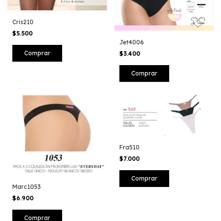
Cris210
$5.500
Jet4006
$3.400
Comprar
Fra510
$7.000
Marc1053
$6.900