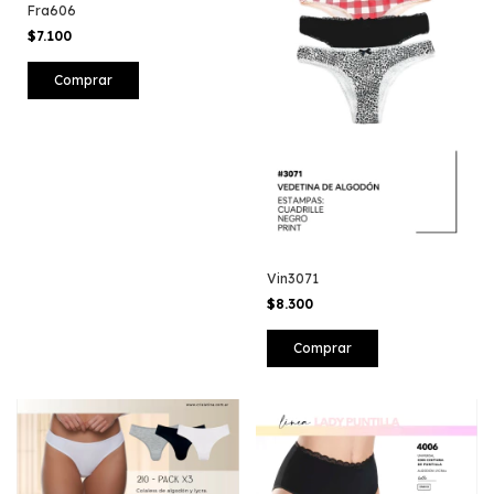
Fra606
$7.100
Comprar
Vin3071
$8.300