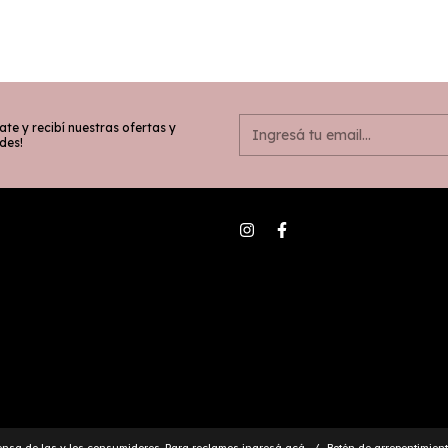
ate y recibí nuestras ofertas y
des!
ensa de las y los consumidores. Para reclamos
ingresá acá.
/
Botón de arrepentimien