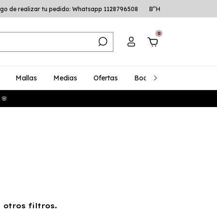
go de realizar tu pedido: Whatsapp 1128796508
B’’H
0
Mallas
Medias
Ofertas
Bodys
Talles Especia
 🌸
otros filtros.