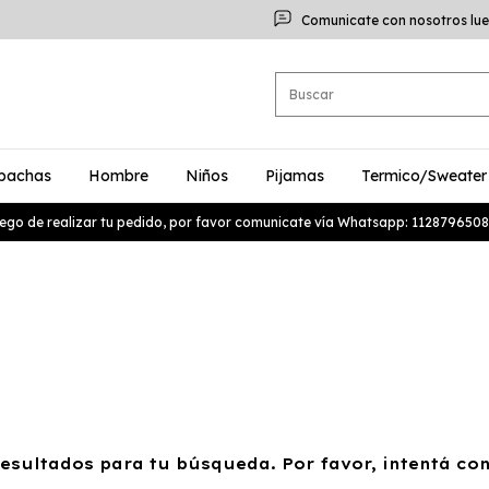
Comunicate con nosotros lue
bachas
Hombre
Niños
Pijamas
Termico/Sweater
ego de realizar tu pedido, por favor comunicate vía Whatsapp: 1128796508
sultados para tu búsqueda. Por favor, intentá con 