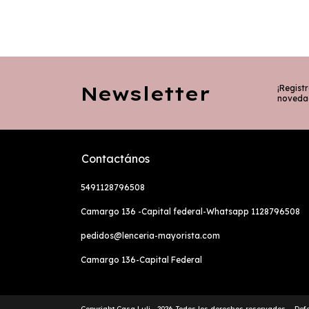
Newsletter
¡Registr
noveda
Contactános
5491128796508
Camargo 136 -Capital federal-Whatsapp 1128796508
pedidos@lenceria-mayorista.com
Camargo 136-Capital Federal
Copyright Casa Luli - 2026. Todos los derechos reservados.
Def